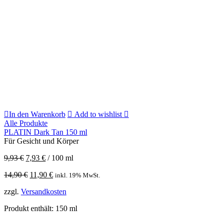
In den Warenkorb
Add to wishlist
Alle Produkte
PLATIN Dark Tan 150 ml
Für Gesicht und Körper
9,93
€
7,93
€
/
100
ml
Ursprünglicher
Aktueller
14,90
€
11,90
€
inkl. 19% MwSt.
Preis
Preis
zzgl.
Versandkosten
war:
ist:
14,90 €
11,90 €.
Produkt enthält: 150
ml