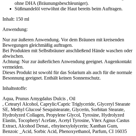
ohne DHA (Bräunungsbeschleuniger).
Süßmandelöl verwöhnt die Haut bereits beim Auftragen.
Inhalt: 150 ml
Anwendung:
Nur zur äußeren Anwendung. Vor dem Bräunen mit kreisenden
Bewegungen gleichmäßig auftragen.
Bei Produkten mit Selbstbräuner anschließend Hände waschen oder
abwischen.
Achtung: Nur zur äußerlichen Anwendung geeignet. Augenkontakt
vermeiden.
Dieses Produkt ist sowohl für das Solarium als auch für die normale
Besonnung geeignet. Enthält keinen Sonnenschutz.
Inhaltsstoffe:
Aqua, Prunus Amygdalus Dulcis , Oil
, Cetearyl Alcohol, Caprylic/Capric Triglyceride, Glyceryl Stearate
SE, Methyl Glucosé Sesquistearate, Glycerin, Sorbitan Stearate,
Hydrolyzed Collagen, Propylene Glycol, Tyrosine, Hydrolyzed
Elastin, Tocophery! Acefate, Acetyl Tyrosine, Vitex Agnus Castus
Extract, Alcohod Denat., efnyinexylolycerin; Xanthan Gum,
Benzoic _Acid, Sorbic Acid, Phenoxyethanol, Parfum, CI 16035