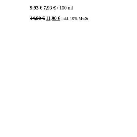
9,93
€
7,93
€
/
100
ml
Ursprünglicher
Aktueller
14,90
€
11,90
€
inkl. 19% MwSt.
Preis
Preis
war:
ist:
14,90 €
11,90 €.