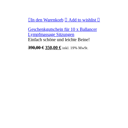
In den Warenkorb
Add to wishlist
Geschenkgutschein für 10 x Ballancer
Lympfmassage Sitzungen
Einfach schöne und leichte Beine!
Ursprünglicher
Aktueller
390,00
€
350,00
€
inkl. 19% MwSt.
Preis
Preis
war:
ist:
390,00 €
350,00 €.