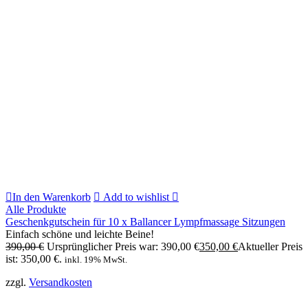
In den Warenkorb
Add to wishlist
Alle Produkte
Geschenkgutschein für 10 x Ballancer Lympfmassage Sitzungen
Einfach schöne und leichte Beine!
390,00
€
Ursprünglicher Preis war: 390,00 €
350,00
€
Aktueller Preis
ist: 350,00 €.
inkl. 19% MwSt.
zzgl.
Versandkosten