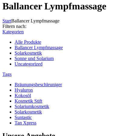
Ballancer Lympfmassage
Start
Ballancer Lympfmassage
Filtern nach:
Kategorien
Alle Produkte
Ballancer Lympfmassage
Solarkosmetik
Sonne und Solarium
Uncategorized
Tags
Bräunungsbeschleuniger
Hyaluron
Kokosöl
Kosmetik Stift
Solariumkosmetik
Solarkosmetik
Suntastic
Tan Xpress
Unsere Angebote